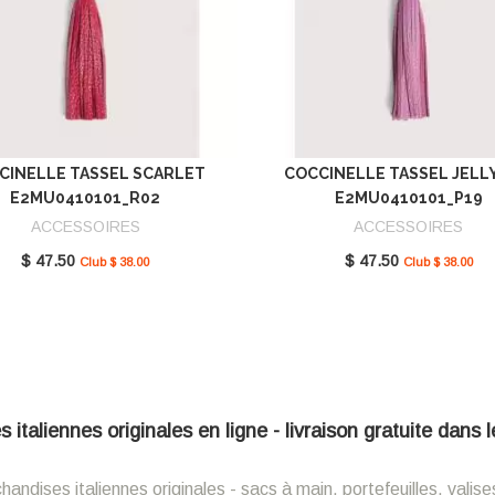
CINELLE TASSEL SCARLET
COCCINELLE TASSEL JELL
E2MU0410101_R02
E2MU0410101_P19
ACCESSOIRES
ACCESSOIRES
$ 47.50
$ 47.50
Club $ 38.00
Club $ 38.00
italiennes originales en ligne - livraison gratuite dans
ndises italiennes originales - sacs à main, portefeuilles, valise