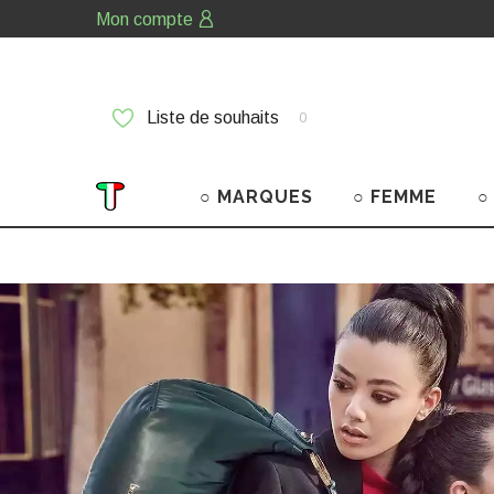
Mon compte
Liste de souhaits
0
○ MARQUES
○ FEMME
○