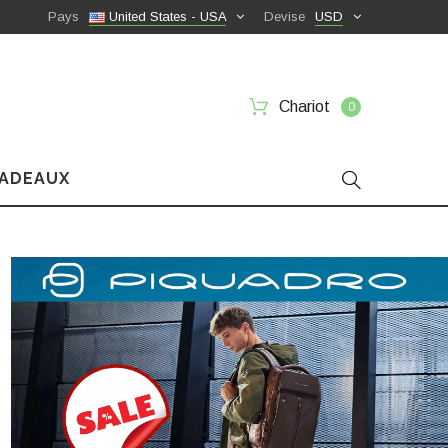
Pays
United States - USA
Devise
USD
Chariot
0
CADEAUX