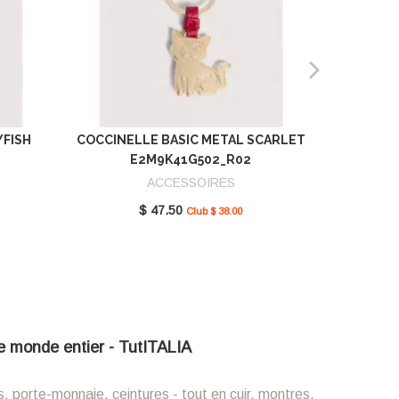
YFISH
COCCINELLE BASIC METAL SCARLET
COCCIN
E2M9K41G502_R02
SCAR
ACCESSOIRES
$ 47.50
Club $ 38.00
 le monde entier - TutITALIA
s, porte-monnaie, ceintures - tout en cuir, montres,