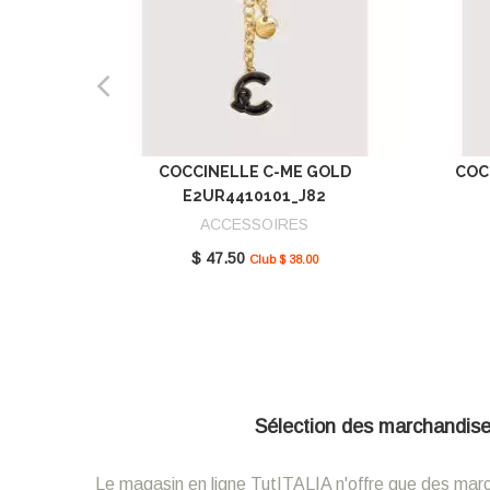
COCCINELLE C-ME GOLD
COC
E2UR4410101_J82
ACCESSOIRES
$ 47.50
Club $ 38.00
Sélection des marchandises 
Le magasin en ligne TutITALIA n'offre que des marcha