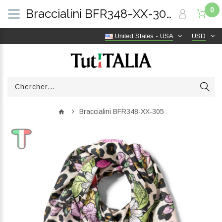
0
Braccialini BFR348-XX-305 | TutITALIA
United States - USA
USD
Braccialini BFR348-XX-305