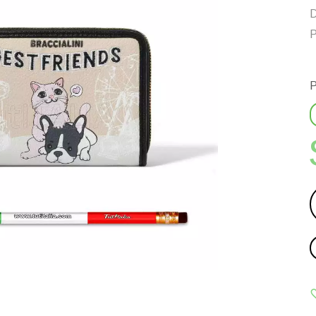
D
P
P