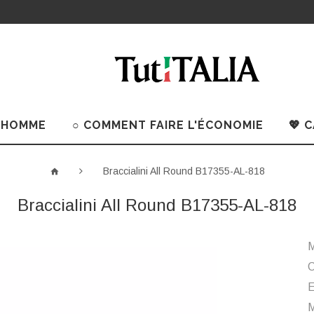
 HOMME
○ COMMENT FAIRE L'ÉCONOMIE
💖 
Braccialini All Round B17355-AL-818
Braccialini All Round B17355-AL-818
M
C
M