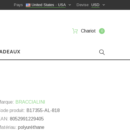
Pays
United States - USA
Devise
USD
Chariot
0
CADEAUX
arque:
BRACCIALINI
ode produit:
B17355-AL-818
EAN:
8052991229405
atériau:
polyuréthane