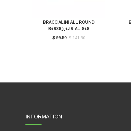
BRACCIALINI ALL ROUND
B
B16883_126-AL-818
$ 99.50
$ 141.50
INFORMATION