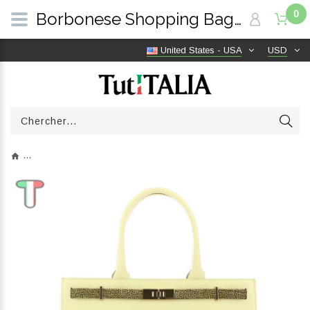
0
Borbonese Shopping Bag Out Of Office Butter 924642BB0Y90 | TutITALIA
United States - USA
USD