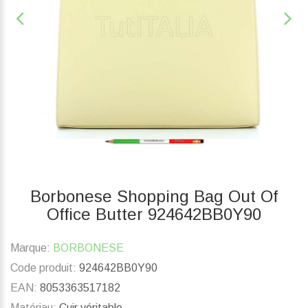
Borbonese Shopping Bag Out Of
Office Butter 924642BB0Y90
Marque:
BORBONESE
Code produit:
924642BB0Y90
EAN:
8053363517182
Matériau:
Cuir véritable