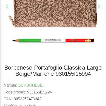
Borbonese Portafoglio Classica Large
Beige/Marrone 930155I15994
Marque:
BORBONESE
Code produit:
930155I15994
EAN:
8053363479343
Matériau:
polyester