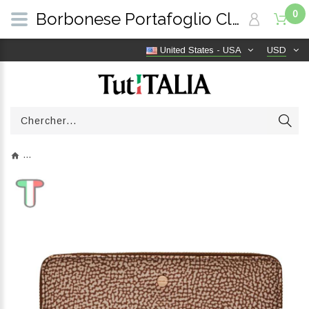
0
Borbonese Portafoglio Classica Large Beige/Marrone 930155I15994 | TutITALIA
United States - USA
USD