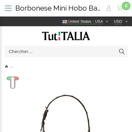
0
Borbonese Mini Hobo Bag 110 Swarovski Clay Grey 923047AT3Z54 | TutITALIA
United States - USA
USD