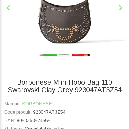
Borbonese Mini Hobo Bag 110
Swarovski Clay Grey 923047AT3Z54
Marque:
BORBONESE
Code produit:
923047AT3Z54
EAN:
8053363524555
Matériau:
Cuir véritable, nylon