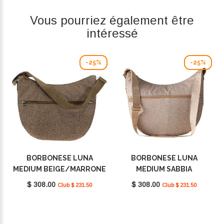
Vous pourriez également être
intéressé
-25%
-25%
BORBONESE LUNA
BORBONESE LUNA
MEDIUM BEIGE/MARRONE
MEDIUM SABBIA
934109I15 994
934109I15C75
$ 308.00
$ 308.00
Club $ 231.50
Club $ 231.50