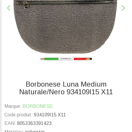
Borbonese Luna Medium
Naturale/Nero 934109I15 X11
Marque:
BORBONESE
Code produit:
934109I15 X11
EAN:
8053363391423
Matériau:
polyester