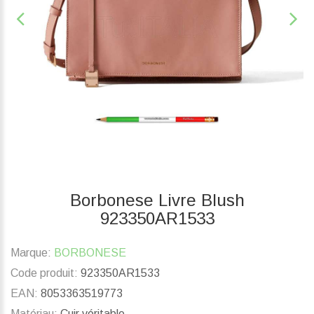
Borbonese Livre Blush
923350AR1533
Marque:
BORBONESE
Code produit:
923350AR1533
EAN:
8053363519773
Matériau:
Cuir véritable