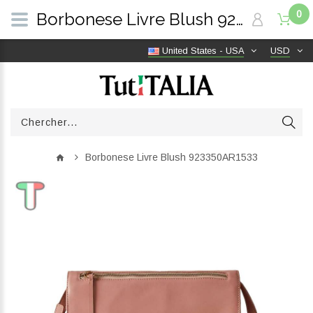
0
Borbonese Livre Blush 923350AR1533 | TutITALIA
United States - USA
USD
Borbonese Livre Blush 923350AR1533