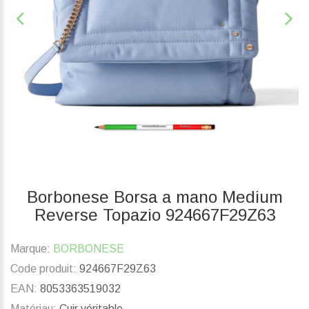
Borbonese Borsa a mano Medium
Reverse Topazio 924667F29Z63
Marque:
BORBONESE
Code produit:
924667F29Z63
EAN:
8053363519032
Matériau:
Cuir véritable