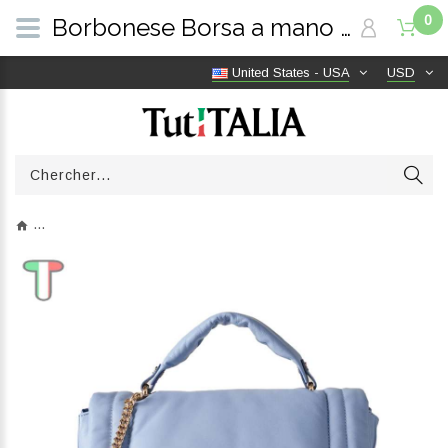
0
Borbonese Borsa a mano Medium Reverse Topazio 924667F29Z63 | TutITALIA
United States - USA
USD